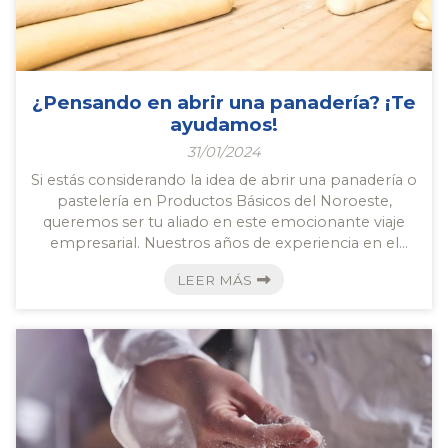
¿Pensando en abrir una panadería? ¡Te
ayudamos!
31/01/2024
Si estás considerando la idea de abrir una panadería o
pastelería en Productos Básicos del Noroeste,
queremos ser tu aliado en este emocionante viaje
empresarial. Nuestros años de experiencia en el
sector nos han valido para convertirnos en
LEER MÁS
proveedores de confianza para panaderías y
pastelerías en A Coruña y en Pontevedra.
Permítenos explicarte por qué somos la elección
perfecta para ayudarte a hacer realidad tu sueño de
tener tu propia panadería. ¿Por qué elegirnos como
tu proveedor de panader...