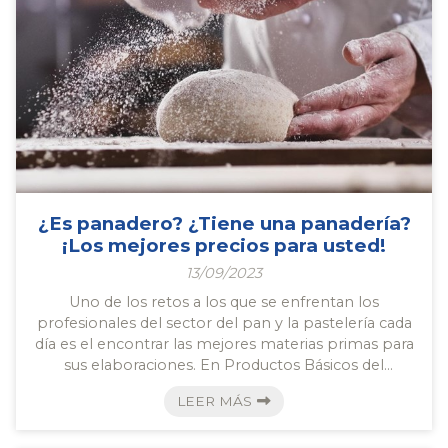
¿Es panadero? ¿Tiene una panadería?
¡Los mejores precios para usted!
13/09/2023
Uno de los retos a los que se enfrentan los
profesionales del sector del pan y la pastelería cada
día es el encontrar las mejores materias primas para
sus elaboraciones. En Productos Básicos del
Noroeste, empresa distribuidora de repostería y
LEER MÁS
panadería para mayoristas en Santiago de
Compostela, queremos ayudarles en esta tarea