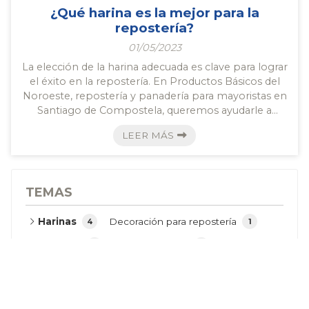
¿Qué harina es la mejor para la
repostería?
01/05/2023
La elección de la harina adecuada es clave para lograr
el éxito en la repostería. En Productos Básicos del
Noroeste, repostería y panadería para mayoristas en
Santiago de Compostela, queremos ayudarle a
entender las diferencias entre los diferentes tipos de
LEER MÁS
harina y cuál es la mejor para cada tipo de postre.
Harina de trigo común La harina de trigo común,
también conocida como harina de pan, es la más
utilizada en la repostería. Tiene un alto contenido de
TEMAS
proteínas que le da a los panes y past...
Harinas
Decoración para repostería
4
1
Maquinaria
Materias primas
4
3
TODAS LAS NOTICIAS
11